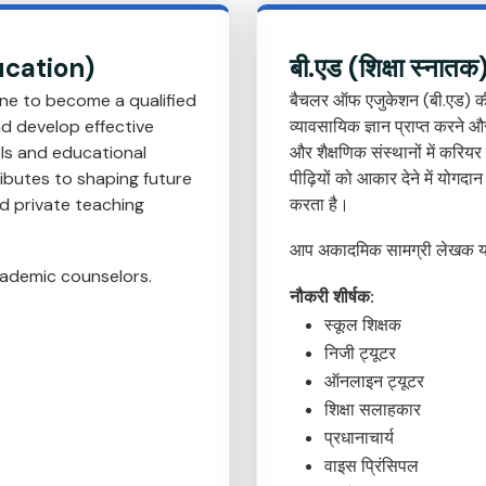
ucation)
बी.एड (शिक्षा स्नात
one to become a qualified
बैचलर ऑफ एजुकेशन (बी.एड) की डिग
d develop effective
व्यावसायिक ज्ञान प्राप्त करने 
ols and educational
और शैक्षणिक संस्थानों में करियर
ributes to shaping future
पीढ़ियों को आकार देने में योगदा
and private teaching
करता है।
आप अकादमिक सामग्री लेखक या अ
cademic counselors.
नौकरी शीर्षक:
स्कूल शिक्षक
निजी ट्यूटर
ऑनलाइन ट्यूटर
शिक्षा सलाहकार
प्रधानाचार्य
वाइस प्रिंसिपल