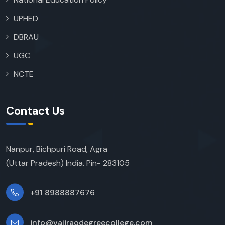
UPHED
DBRAU
UGC
NCTE
Contact Us
Nanpur, Bichpuri Road, Agra
(Uttar Pradesh) India. Pin- 283105
+91 8988887676
info@vajiraodegreecollege.com